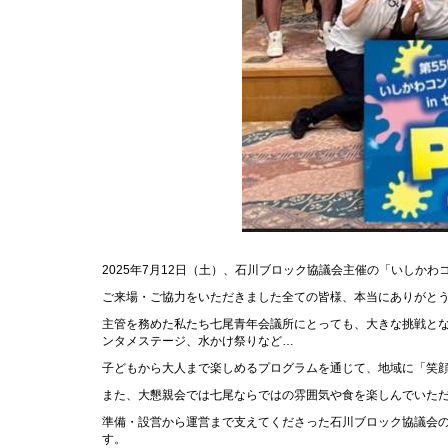
2025
年
7
月
12
日（土）、石川ブロック協議会主催の「いしかわ
ご来場・ご協力をいただきました全ての皆様、本当にありがと
主管を務めた私たち七尾青年会議所にとっても、大きな挑戦と
ンタメステージ、水かけ祭りなど
…
子どもから大人まで楽しめるプログラムを通じて、地域に「笑
また、大懇親会では七尾ならではの雰囲気や食を楽しんでいた
準備・設営から運営まで支えてくださった石川ブロック協議会
す。