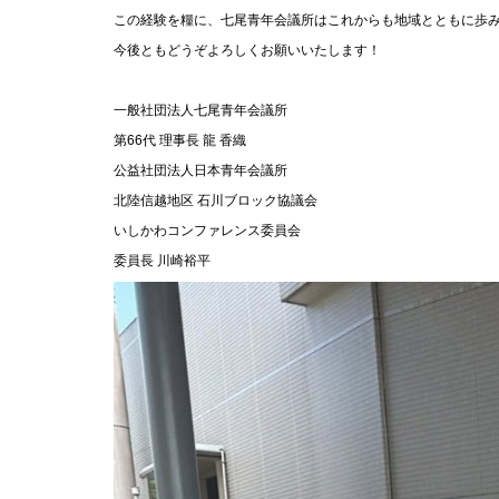
この経験を糧に、七尾青年会議所はこれからも地域とともに歩
今後ともどうぞよろしくお願いいたします！
一般社団法人七尾青年会議所
第
66
代
理事長
龍
香織
公益社団法人日本青年会議所
北陸信越地区
石川ブロック協議会
いしかわコンファレンス委員会
委員長
川崎裕平