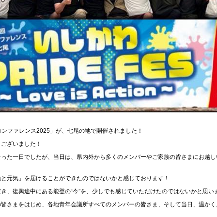
コンファレンス
2025
」が、七尾の地で開催されました！
うございました！
なった一日でしたが、当日は、県内外から多くのメンバーやご家族の皆さまにお越し
顔と元気」を届けることができたのではないかと感じております！
だき、復興途中にある能登の
“
今
”
を、少しでも感じていただけたのではないかと思い
の皆さまをはじめ、各地青年会議所すべてのメンバーの皆さま、そして当日、温かく